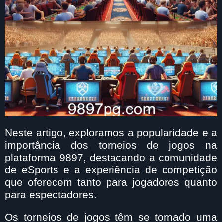
Neste artigo, exploramos a popularidade e a
importância dos torneios de jogos na
plataforma 9897, destacando a comunidade
de eSports e a experiência de competição
que oferecem tanto para jogadores quanto
para espectadores.
Os torneios de jogos têm se tornado uma